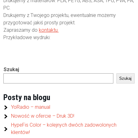
Drukujemy z materiałów: PLA, PETG, ABS, ASA, TPU, PVA, PA,
PC.
Drukujemy z Twojego projektu, ewentualnie możemy
przygotować jakiś prosty projekt.
Zapraszamy do
kontaktu.
Przykładowe wydruki:
Szukaj
Szukaj
Posty na blogu
YoRadio – manual
Nowość w ofercie – Druk 3D!
HypeFis Color – kolejnych dwóch zadowolonych
klientów!